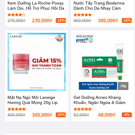
Kem Dưỡng La Roche-Posay
Nước Tẩy Trang Bioderma
Làm Dịu, Hỗ Trợ Phục Hồi Da
Dành Cho Da Nhạy Cảm
40ml
500ml Sensibio H2O
275,000
₫
235,000
₫
450,000
₫
380,000
₫
Được
Được xếp
-15%
-16%
xếp hạng
hạng
5.00
4.00
5
5 sao
sao
Mặt Nạ Ngủ Môi Laneige
Gel Dưỡng Acnes Kháng
Hương Quả Mọng 20g Lip
Khuẩn, Ngăn Ngừa & Giảm
Sleeping Mask [Berry]
Mụn 18g Sealing Jell
400,000
₫
300,000
₫
52,000
₫
48,000
₫
Được xếp
Được xếp
-25%
-8%
hạng
5.00
hạng
5.00
5 sao
5 sao