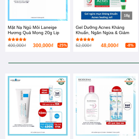
Mặt Nạ Ngủ Môi Laneige
Gel Dưỡng Acnes Kháng
Hương Quả Mọng 20g Lip
Khuẩn, Ngăn Ngừa & Giảm
Sleeping Mask [Berry]
Mụn 18g Sealing Jell
400,000
₫
300,000
₫
52,000
₫
48,000
₫
Được xếp
Được xếp
-25%
-8%
hạng
5.00
hạng
5.00
5 sao
5 sao