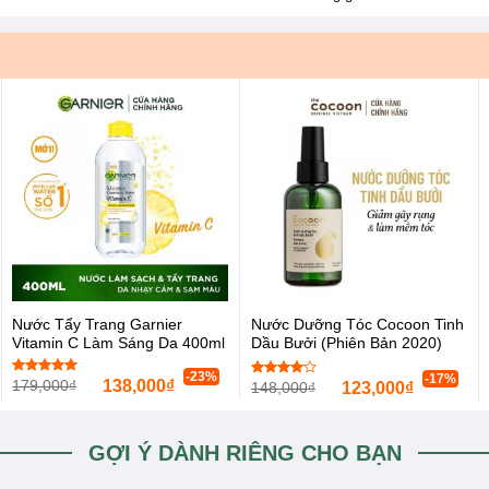
Nước Tẩy Trang Garnier
Nước Dưỡng Tóc Cocoon Tinh
Vitamin C Làm Sáng Da 400ml
Dầu Bưởi (Phiên Bản 2020)
140ml
-23%
-17%
179,000
₫
138,000
₫
Được xếp
148,000
₫
123,000
₫
Được
hạng
5.00
xếp hạng
5 sao
4.00
5
sao
GỢI Ý DÀNH RIÊNG CHO BẠN