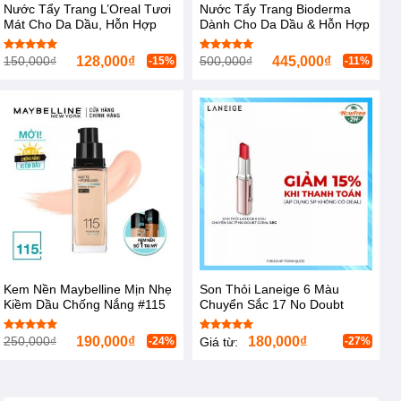
Nước Tẩy Trang L’Oreal Tươi
Nước Tẩy Trang Bioderma
Mát Cho Da Dầu, Hỗn Hợp
Dành Cho Da Dầu & Hỗn Hợp
400ml Micellar Water 3-in-1
500ml Sébium H2O
150,000
₫
128,000
₫
500,000
₫
445,000
₫
Được xếp
Được xếp
-15%
-11%
hạng
5.00
hạng
5.00
5 sao
5 sao
Kem Nền Maybelline Mịn Nhẹ
Son Thỏi Laneige 6 Màu
Kiềm Dầu Chống Nắng #115
Chuyển Sắc 17 No Doubt
30ml
Coral 1.9g
250,000
₫
190,000
₫
180,000
₫
Được xếp
Được xếp
-24%
-27%
Giá từ:
hạng
5.00
hạng
5.00
5 sao
5 sao