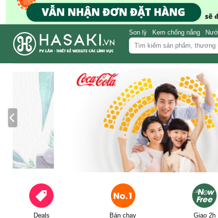
Skip
to
content
Son lỳ
Kem chống nắng
Nước
Tìm
kiếm:
Deals
Bán chạy
Giao 2h