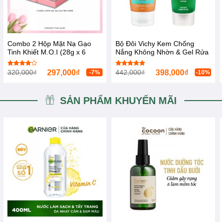
Combo 2 Hộp Mặt Nạ Gạo
Bộ Đôi Vichy Kem Chống
Tinh Khiết M.O.I (28g x 6
Nắng Không Nhờn & Gel Rửa
miếng) Rice Hydrogel Mask
Mặt Da Mụn Ideal Soleil Dry
Touch SPF 50ml
320,000
₫
297,000
₫
442,000
₫
398,000
₫
Được
Được xếp
-7%
-10%
xếp hạng
hạng
5.00
4.00
5
5 sao
sao
SẢN PHẨM KHUYẾN MÃI