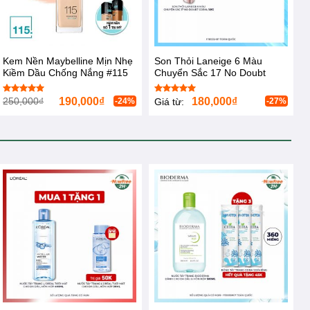
Kem Nền Maybelline Mịn Nhẹ
Son Thỏi Laneige 6 Màu
Kiềm Dầu Chống Nắng #115
Chuyển Sắc 17 No Doubt
30ml
Coral 1.9g
250,000
₫
190,000
₫
180,000
₫
Được xếp
Được xếp
-24%
-27%
Giá từ:
hạng
5.00
hạng
5.00
5 sao
5 sao