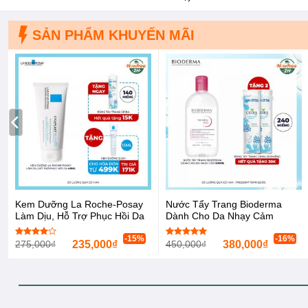
SẢN PHẨM KHUYẾN MÃI
Kem Dưỡng La Roche-Posay
Nước Tẩy Trang Bioderma
Làm Dịu, Hỗ Trợ Phục Hồi Da
Dành Cho Da Nhạy Cảm
40ml
500ml Sensibio H2O
-15%
-16%
275,000
₫
235,000
₫
450,000
₫
380,000
₫
Được
Được xếp
xếp hạng
hạng
5.00
4.00
5
5 sao
sao