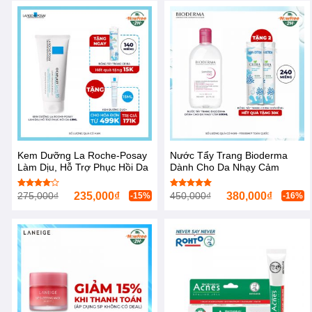
Kem Dưỡng La Roche-Posay
Nước Tẩy Trang Bioderma
Làm Dịu, Hỗ Trợ Phục Hồi Da
Dành Cho Da Nhạy Cảm
40ml
500ml Sensibio H2O
275,000
₫
235,000
₫
450,000
₫
380,000
₫
Được
Được xếp
-15%
-16%
xếp hạng
hạng
5.00
4.00
5
5 sao
sao