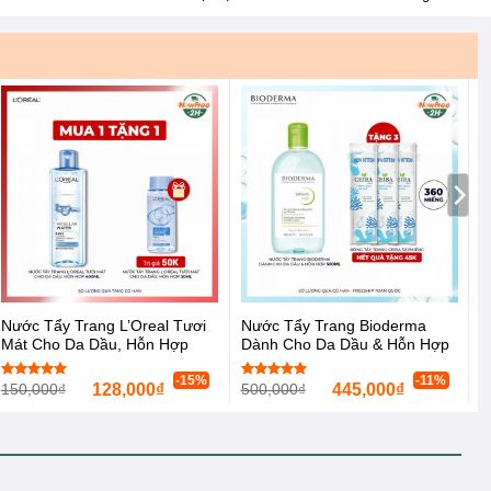
Nước Tẩy Trang L’Oreal Tươi
Nước Tẩy Trang Bioderma
Mát Cho Da Dầu, Hỗn Hợp
Dành Cho Da Dầu & Hỗn Hợp
400ml Micellar Water 3-in-1
500ml Sébium H2O
-15%
-11%
150,000
₫
128,000
₫
500,000
₫
445,000
₫
Được xếp
Được xếp
hạng
5.00
hạng
5.00
5 sao
5 sao