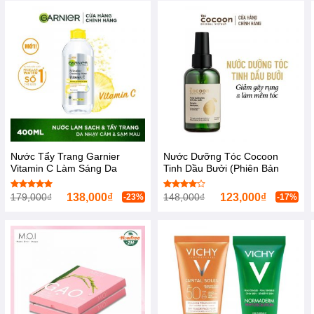
Nước Tẩy Trang Garnier
Nước Dưỡng Tóc Cocoon
Vitamin C Làm Sáng Da
Tinh Dầu Bưởi (Phiên Bản
400ml
2020) 140ml
179,000
₫
138,000
₫
148,000
₫
123,000
₫
Được xếp
Được
-23%
-17%
hạng
5.00
xếp hạng
5 sao
4.00
5
sao