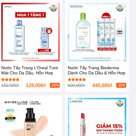
Nước Tẩy Trang L’Oreal Tươi
Nước Tẩy Trang Bioderma
Mát Cho Da Dầu, Hỗn Hợp
Dành Cho Da Dầu & Hỗn Hợp
400ml Micellar Water 3-in-1
500ml Sébium H2O
150,000
₫
128,000
₫
500,000
₫
445,000
₫
Được xếp
Được xếp
-15%
-11%
hạng
5.00
hạng
5.00
5 sao
5 sao