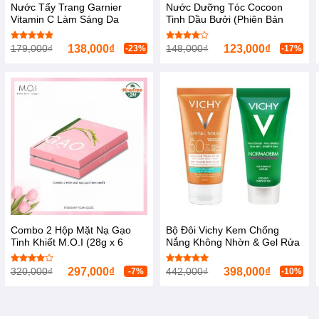
Nước Tẩy Trang Garnier
Nước Dưỡng Tóc Cocoon
Vitamin C Làm Sáng Da
Tinh Dầu Bưởi (Phiên Bản
400ml
2020) 140ml
179,000
₫
138,000
₫
148,000
₫
123,000
₫
Được xếp
Được
-23%
-17%
hạng
5.00
xếp hạng
5 sao
4.00
5
sao
Combo 2 Hộp Mặt Nạ Gạo
Bộ Đôi Vichy Kem Chống
Tinh Khiết M.O.I (28g x 6
Nắng Không Nhờn & Gel Rửa
miếng) Rice Hydrogel Mask
Mặt Da Mụn Ideal Soleil Dry
Touch SPF 50ml
320,000
₫
297,000
₫
442,000
₫
398,000
₫
Được
Được xếp
-7%
-10%
xếp hạng
hạng
5.00
4.00
5
5 sao
sao