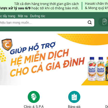
 tẩy trang
Mặt nạ
Dưỡng tóc
Clinic & S.P.A
Bảng giá
D